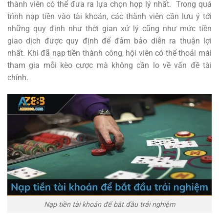
thành viên có thể đưa ra lựa chọn hợp lý nhất. Trong quá
trình nạp tiền vào tài khoản, các thành viên cần lưu ý tới
những quy định như thời gian xử lý cũng như mức tiền
giao dịch được quy định để đảm bảo diễn ra thuận lợi
nhất. Khi đã nạp tiền thành công, hội viên có thể thoải mái
tham gia mỗi kèo cược mà không cần lo về vấn đề tài
chính.
Nạp tiền tài khoản để bắt đầu trải nghiệm