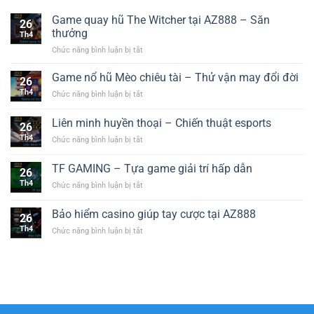
Game quay hũ The Witcher tại AZ888 – Săn
26
thưởng
Th4
Chức năng bình luận bị tắt
ở
Game
quay
Game nổ hũ Mèo chiêu tài – Thử vận may đổi đời
26
hũ
Th4
Chức năng bình luận bị tắt
ở
The
Game
Witcher
nổ
Liên minh huyền thoại – Chiến thuật esports
tại
26
hũ
AZ888
Th4
Chức năng bình luận bị tắt
ở
Mèo
–
Liên
chiêu
Săn
minh
tài
TF GAMING – Tựa game giải trí hấp dẫn
thưởng
26
huyền
–
Th4
Chức năng bình luận bị tắt
ở
thoại
Thử
TF
–
vận
GAMING
Chiến
Bảo hiểm casino giúp tay cược tại AZ888
may
26
–
thuật
đổi
Th4
Chức năng bình luận bị tắt
ở
Tựa
esports
đời
Bảo
game
hiểm
giải
casino
trí
giúp
hấp
tay
dẫn
cược