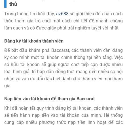
thủ
Trong thông tin dưới đây,
az688
sẽ giới thiệu đến bạn cách
thức tham gia trò chơi một cách chi tiết để nhanh chóng
làm quen và có được giây phút trải nghiệm tuyệt vời nhất.
Đăng ký tài khoản thành viên
Để bắt đầu khám phá Baccarat, các thành viên cần đăng
ký cho mình một tài khoản chính thống tại nền tảng. Việc
sở hữu tài khoản sẽ giúp người chơi tiếp cận được nhiều
loại hình giải trí hấp dẫn đồng thời mang đến nhiều cơ hội
nhận vô vàn ưu đãi đặc biệt dành cho thành viên mới tham
gia.
Nạp tiền vào tài khoản để tham gia Baccarat
Khi đã hoàn tất quy trình đăng ký tài khoản, các thành viên
sẽ tiến hành nạp tiền vào tài khoản của mình. Hệ thống
cung cấp nhiều phương thức nạp tiền linh hoạt để các