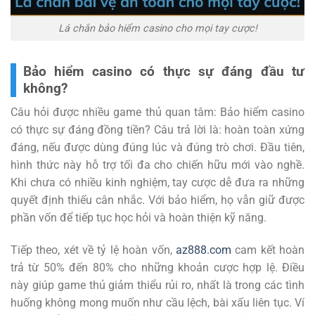
Lá chắn bảo hiểm casino cho mọi tay cược!
Bảo hiểm casino có thực sự đáng đầu tư
không?
Câu hỏi được nhiều game thủ quan tâm: Bảo hiểm casino
có thực sự đáng đồng tiền? Câu trả lời là: hoàn toàn xứng
đáng, nếu được dùng đúng lúc và đúng trò chơi. Đầu tiên,
hình thức này hỗ trợ tối đa cho chiến hữu mới vào nghề.
Khi chưa có nhiều kinh nghiệm, tay cược dễ đưa ra những
quyết định thiếu cân nhắc. Với bảo hiểm, họ vẫn giữ được
phần vốn để tiếp tục học hỏi và hoàn thiện kỹ năng.
Tiếp theo, xét về tỷ lệ hoàn vốn,
az888.com
cam kết hoàn
trả từ 50% đến 80% cho những khoản cược hợp lệ. Điều
này giúp game thủ giảm thiểu rủi ro, nhất là trong các tình
huống không mong muốn như cầu lệch, bài xấu liên tục. Ví