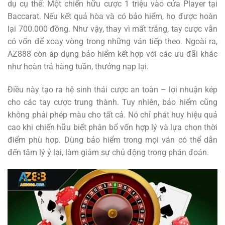
dụ cụ thể: Một chiến hữu cược 1 triệu vào cửa Player tại
Baccarat. Nếu kết quả hòa và có bảo hiểm, họ được hoàn
lại 700.000 đồng. Như vậy, thay vì mất trắng, tay cược vẫn
có vốn để xoay vòng trong những ván tiếp theo. Ngoài ra,
AZ888 còn áp dụng bảo hiểm kết hợp với các ưu đãi khác
như hoàn trả hàng tuần, thưởng nạp lại.
Điều này tạo ra hệ sinh thái cược an toàn – lợi nhuận kép
cho các tay cược trung thành. Tuy nhiên, bảo hiểm cũng
không phải phép màu cho tất cả. Nó chỉ phát huy hiệu quả
cao khi chiến hữu biết phân bổ vốn hợp lý và lựa chọn thời
điểm phù hợp. Dùng bảo hiểm trong mọi ván có thể dẫn
đến tâm lý ỷ lại, làm giảm sự chủ động trong phán đoán.