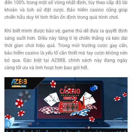
đến 100% trong một số vòng nhất định, tùy theo cấp độ tài
khoản và lịch sử đặt cược. Bảo hiểm casino cũng giúp
chiến hữu duy trì tinh thần ổn định trong quá trình chơi.
Khi biết mình được bảo vệ, game thủ dễ đưa ra quyết định
sáng suốt hơn. Điều này tăng tỉ lệ chiến thắng và kéo dài
thời gian chơi hiệu quả. Trong môi trường cược gay cấn,
bảo hiểm casino là yếu tố cần thiết mà tay cược không nên
bỏ qua. Đặc biệt tại AZ888, chính sách này đang ngày
càng tối ưu và linh hoạt hơn bao giờ hết.