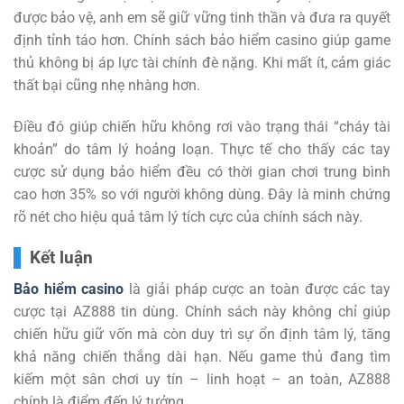
được bảo vệ, anh em sẽ giữ vững tinh thần và đưa ra quyết
định tỉnh táo hơn. Chính sách bảo hiểm casino giúp game
thủ không bị áp lực tài chính đè nặng. Khi mất ít, cảm giác
thất bại cũng nhẹ nhàng hơn.
Điều đó giúp chiến hữu không rơi vào trạng thái “cháy tài
khoản” do tâm lý hoảng loạn. Thực tế cho thấy các tay
cược sử dụng bảo hiểm đều có thời gian chơi trung bình
cao hơn 35% so với người không dùng. Đây là minh chứng
rõ nét cho hiệu quả tâm lý tích cực của chính sách này.
Kết luận
Bảo hiểm casino
là giải pháp cược an toàn được các tay
cược tại AZ888 tin dùng. Chính sách này không chỉ giúp
chiến hữu giữ vốn mà còn duy trì sự ổn định tâm lý, tăng
khả năng chiến thắng dài hạn. Nếu game thủ đang tìm
kiếm một sân chơi uy tín – linh hoạt – an toàn, AZ888
chính là điểm đến lý tưởng.