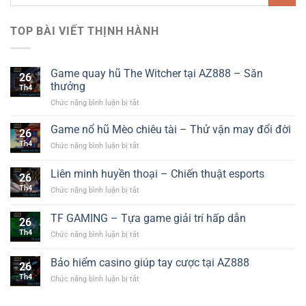
TOP BÀI VIẾT THỊNH HÀNH
Game quay hũ The Witcher tại AZ888 – Săn
26
thưởng
Th4
Chức năng bình luận bị tắt
ở
Game
quay
Game nổ hũ Mèo chiêu tài – Thử vận may đổi đời
26
hũ
Th4
Chức năng bình luận bị tắt
ở
The
Game
Witcher
nổ
Liên minh huyền thoại – Chiến thuật esports
tại
26
hũ
AZ888
Th4
Chức năng bình luận bị tắt
ở
Mèo
–
Liên
chiêu
Săn
minh
tài
TF GAMING – Tựa game giải trí hấp dẫn
thưởng
26
huyền
–
Th4
Chức năng bình luận bị tắt
ở
thoại
Thử
TF
–
vận
GAMING
Chiến
Bảo hiểm casino giúp tay cược tại AZ888
may
26
–
thuật
đổi
Th4
Chức năng bình luận bị tắt
ở
Tựa
esports
đời
Bảo
game
hiểm
giải